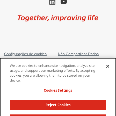
Image
Configurações de cookies
Não Compartilhar Dados
Pessoais
We use cookies to enhance site navigation, analyze site
Informações legais
Aviso de Privacidade
usage, and support our marketing efforts. By accepting
cookies, you are allowing them to be stored on your
Informações Regulatórias
Marcas comerciais
device.
gore.com
Lei de Escravidão Moderna
Cookies Settings
Os produtos listados podem não estar disponíveis em todos os
Reject Cookies
mercados.
| Copyright 2026 W. L. Gore & Associates, Inc.
SUPERIOR