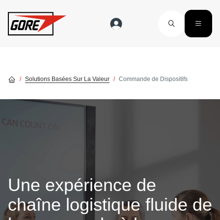
Skip to main content
Solutions Basées Sur La Valeur
Commande de Dispositifs
Une expérience de
chaîne logistique fluide de