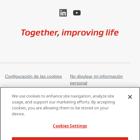
Image
Configuración de las cookies
No divulgar mi información
personal
Información legal
Aviso de privacidad
We use cookies to enhance site navigation, analyze site
usage, and support our marketing efforts. By accepting
Marcas registradas
gore.com
cookies, you are allowing them to be stored on your
Ley de Esclavitud Moderna
device.
Cookies Settings
Es posible que los productos mencionados no se comercialicen en todos
los mercados.
| Todos los derechos reservados 2025 W.L. Gore y