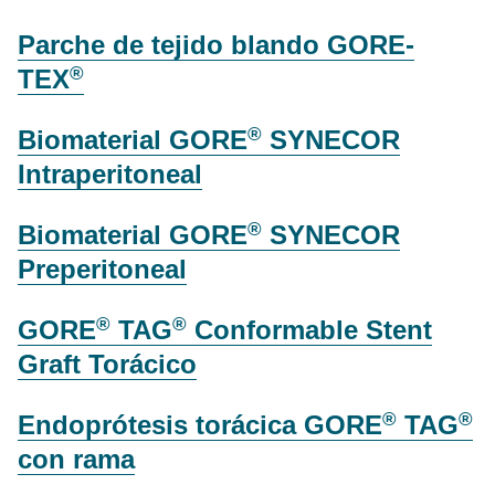
Parche de tejido blando GORE-
®
TEX
®
Biomaterial GORE
SYNECOR
Intraperitoneal
®
Biomaterial GORE
SYNECOR
Preperitoneal
®
®
GORE
TAG
Conformable Stent
Graft Torácico
®
®
Endoprótesis torácica GORE
TAG
con rama