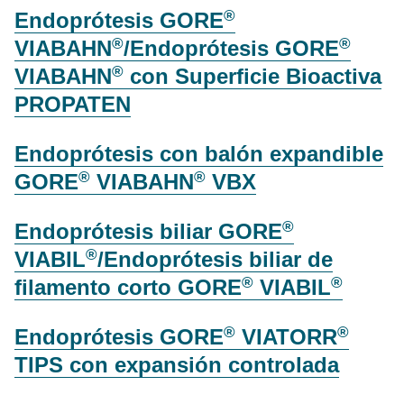
®
Endoprótesis GORE
®
®
VIABAHN
/Endoprótesis GORE
®
VIABAHN
con Superficie Bioactiva
PROPATEN
Endoprótesis con balón expandible
®
®
GORE
VIABAHN
VBX
®
Endoprótesis biliar GORE
®
VIABIL
/Endoprótesis biliar de
®
®
filamento corto GORE
VIABIL
®
®
Endoprótesis GORE
VIATORR
TIPS con expansión controlada