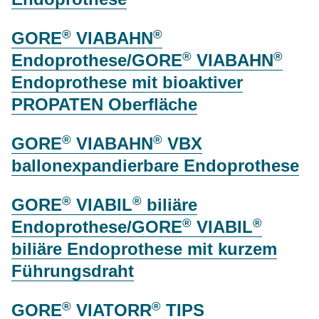
®
®
GORE
VIABAHN
®
®
Endoprothese/GORE
VIABAHN
Endoprothese mit bioaktiver
PROPATEN Oberfläche
®
®
GORE
VIABAHN
VBX
ballonexpandierbare Endoprothese
®
®
GORE
VIABIL
biliäre
®
®
Endoprothese/GORE
VIABIL
biliäre Endoprothese mit kurzem
Führungsdraht
®
®
GORE
VIATORR
TIPS