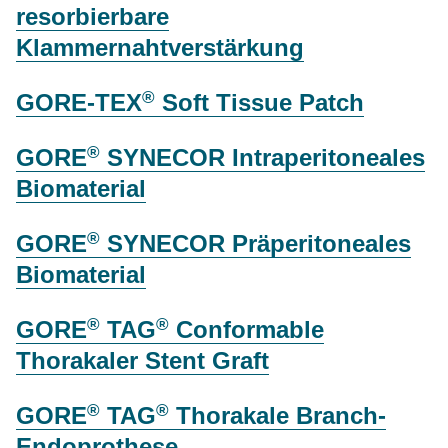
resorbierbare
Klammernahtverstärkung
®
GORE-TEX
Soft Tissue Patch
®
GORE
SYNECOR Intraperitoneales
Biomaterial
®
GORE
SYNECOR Präperitoneales
Biomaterial
®
®
GORE
TAG
Conformable
Thorakaler Stent Graft
®
®
GORE
TAG
Thorakale Branch-
Endoprothese