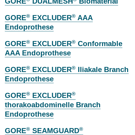
GORE
DUALMESH
Biomaterial
®
®
GORE
EXCLUDER
AAA
Endoprothese
®
®
GORE
EXCLUDER
Conformable
AAA Endoprothese
®
®
GORE
EXCLUDER
Iliakale Branch
Endoprothese
®
®
GORE
EXCLUDER
thorakoabdominelle Branch
Endoprothese
®
®
GORE
SEAMGUARD