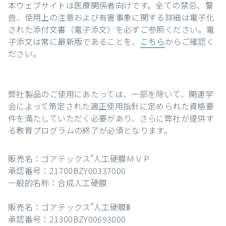
本ウェブサイトは医療関係者向けです。全ての禁忌、警
告、使用上の注意および有害事象に関する詳細は電子化
された添付文書（電子添文）を必ずご参照ください。電
子添文は常に最新版であることを、
こちら
からご確認く
ださい。
弊社製品のご使用にあたっては、一部を除いて、関連学
会によって策定された適正使用指針に定められた資格要
件を満たしていただく必要があり、さらに弊社が提供す
る教育プログラムの終了が必須となります。
販売名：ゴアテックス
人工硬膜ＭＶＰ
®
承認番号：21700BZY00337000
一般的名称：合成人工硬膜
販売名：ゴアテックス
人工硬膜Ⅱ
®
承認番号：21300BZY00693000