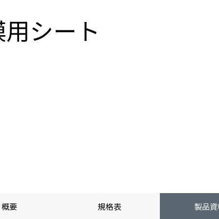
膜用シート
概要
規格表
製品資