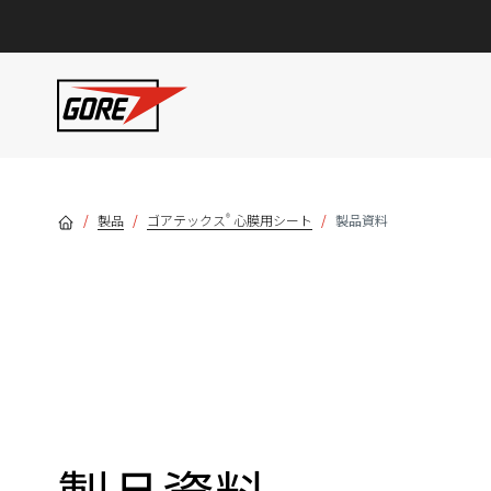
Skip to main content
®
製品
ゴアテックス
⼼膜⽤シート
製品資料