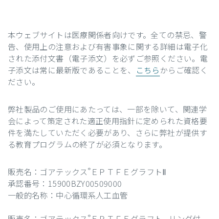
本ウェブサイトは医療関係者向けです。全ての禁忌、警
告、使用上の注意および有害事象に関する詳細は電子化
された添付文書（電子添文）を必ずご参照ください。電
子添文は常に最新版であることを、
こちら
からご確認く
ださい。
弊社製品のご使用にあたっては、一部を除いて、関連学
会によって策定された適正使用指針に定められた資格要
件を満たしていただく必要があり、さらに弊社が提供す
る教育プログラムの終了が必須となります。
販売名：ゴアテックス
ＥＰＴＦＥグラフトⅡ
®
承認番号：15900BZY00509000
一般的名称：中心循環系人工血管
販売名：ゴアテックス
ＥＰＴＦＥグラフト リング付
®