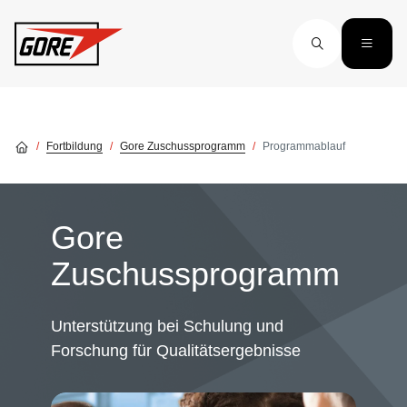
Skip to main content
Fortbildung
Gore Zuschussprogramm
Programmablauf
Gore
Zuschussprogramm
Unterstützung bei Schulung und
Forschung für Qualitätsergebnisse
Image