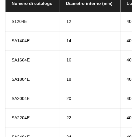
Numero di catalogo
Diametro interno (mm)
Lung
S1204E
12
40
SA1404E
14
40
SA1604E
16
40
SA1804E
18
40
SA2004E
20
40
SA2204E
22
40