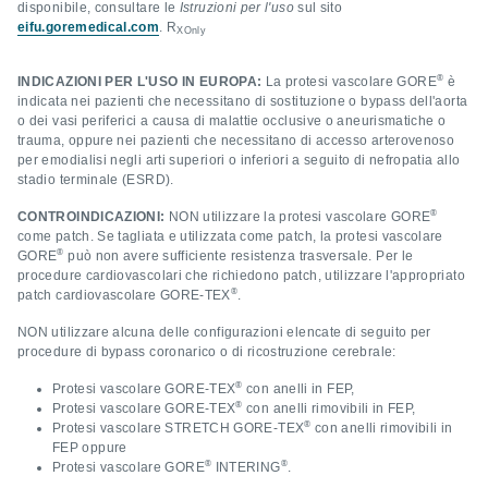
disponibile, consultare le
Istruzioni per l'uso
sul sito
eifu.goremedical.com
. R
XOnly
®
INDICAZIONI PER L'USO IN EUROPA:
La protesi vascolare GORE
è
indicata nei pazienti che necessitano di sostituzione o bypass dell'aorta
o dei vasi periferici a causa di malattie occlusive o aneurismatiche o
trauma, oppure nei pazienti che necessitano di accesso arterovenoso
per emodialisi negli arti superiori o inferiori a seguito di nefropatia allo
stadio terminale (ESRD).
®
CONTROINDICAZIONI:
NON utilizzare la protesi vascolare GORE
come patch. Se tagliata e utilizzata come patch, la protesi vascolare
®
GORE
può non avere sufficiente resistenza trasversale. Per le
procedure cardiovascolari che richiedono patch, utilizzare l'appropriato
®
patch cardiovascolare GORE‑TEX
.
NON utilizzare alcuna delle configurazioni elencate di seguito per
procedure di bypass coronarico o di ricostruzione cerebrale:
®
Protesi vascolare GORE‑TEX
con anelli in FEP,
®
Protesi vascolare GORE‑TEX
con anelli rimovibili in FEP,
®
Protesi vascolare STRETCH GORE‑TEX
con anelli rimovibili in
FEP oppure
®
®
Protesi vascolare GORE
INTERING
.