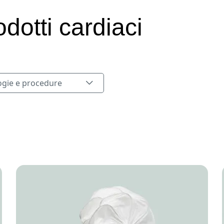
odotti cardiaci
ie e procedure
ogie e procedure
Image