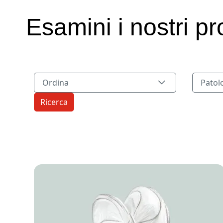
Esamini i nostri pr
Patolog
Ordina
Patol
Image