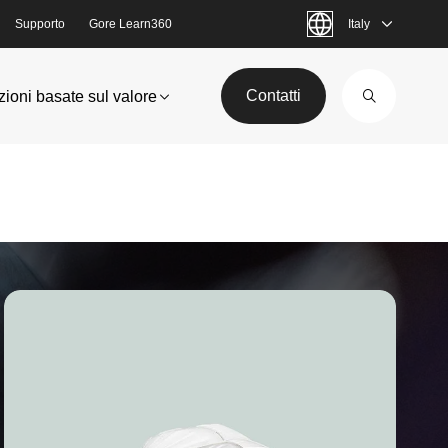
Supporto
Gore Learn360
Italy
Contatti
zioni basate sul valore
Image