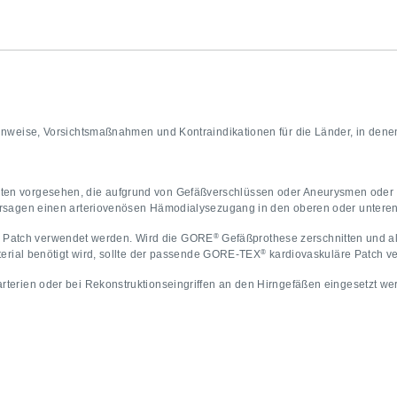
inweise, Vorsichtsmaßnahmen und Kontraindikationen für die Länder, in denen
nten vorgesehen, die aufgrund von Gefäßverschlüssen oder Aneurysmen oder n
ersagen einen arteriovenösen Hämodialysezugang in den oberen oder unteren
®
 Patch verwendet werden. Wird die GORE
Gefäßprothese zerschnitten und al
®
terial benötigt wird, sollte der passende GORE-TEX
kardiovaskuläre Patch 
rterien oder bei Rekonstruktionseingriffen an den Hirngefäßen eingesetzt w
g