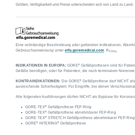
Größen, Verfügbarkeit und Preise unterscheiden sich von Land zu Land.
Eine vollständige Beschreibung aller geltenden Indikationen, Warnh
Gebrauchsanweisung
unter
eifu.goremedical.com
. R
XOnly
®
INDIKATIONEN IN EUROPA:
GORE
Gefäßprothesen sind für Patie
Gefäße benötigen, oder für Patienten, die nach terminalem Nierenv
®
KONTRAINDIKATIONEN:
Die GORE
Gefäßprothese darf NICHT als
ausreichende Scherfestigkeit. Für Eingriffe, bei denen Verschlussma
Alle folgenden Ausführungen dürfen NICHT als Bypässe für Koronara
®
GORE-TEX
Gefäßprothese FEP-Ring
®
GORE-TEX
Gefäßprothese abnehmbarer FEP-Ring
®
GORE-TEX
STRETCH Gefäßprothese abnehmbarer FEP-Rin
®
®
GORE
INTERING
Gefäßprothese