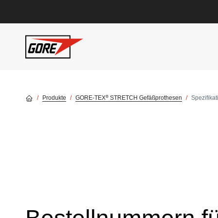
Skip to main content
®
Produkte
GORE-TEX
STRETCH Gefäßprothesen
Spezifika