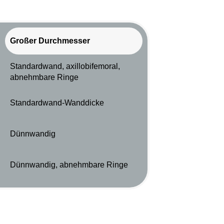
Großer Durchmesser
Standardwand, axillobifemoral,
abnehmbare Ringe
Standardwand-Wanddicke
Dünnwandig
Dünnwandig, abnehmbare Ringe