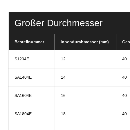
Großer Durchmesser
Bestellnummer
Innendurchmesser (mm)
Ges
S1204E
12
40
SA1404E
14
40
SA1604E
16
40
SA1804E
18
40