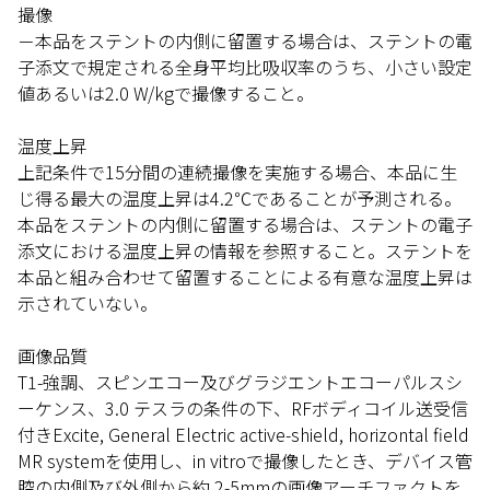
撮像
－本品をステントの内側に留置する場合は、ステントの電
子添文で規定される全身平均比吸収率のうち、小さい設定
値あるいは2.0 W/kgで撮像すること。
温度上昇
上記条件で15分間の連続撮像を実施する場合、本品に生
じ得る最大の温度上昇は4.2℃であることが予測される。
本品をステントの内側に留置する場合は、ステントの電子
添文における温度上昇の情報を参照すること。ステントを
本品と組み合わせて留置することによる有意な温度上昇は
示されていない。
画像品質
T1-強調、スピンエコー及びグラジエントエコーパルスシ
ーケンス、3.0 テスラの条件の下、RFボディコイル送受信
付きExcite, General Electric active-shield, horizontal field
MR systemを使用し、in vitroで撮像したとき、デバイス管
腔の内側及び外側から約 2-5mmの画像アーチファクトを