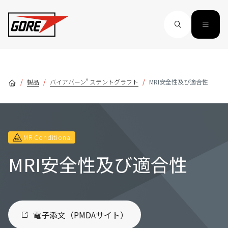
Skip to main content
®
製品
バイアバーン
ステントグラフト
MRI安全性及び適合性
MR Conditional
MRI安全性及び適合性
電子添文（PMDAサイト）