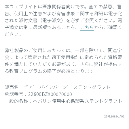
本ウェブサイトは医療関係者向けです。全ての禁忌、警
告、使用上の注意および有害事象に関する詳細は電子化
された添付文書（電子添文）を必ずご参照ください。電
子添文は常に最新版であることを、
こちら
からご確認く
ださい。
弊社製品のご使用にあたっては、一部を除いて、関連学
会によって策定された適正使用指針に定められた資格要
件を満たしていただく必要があり、さらに弊社が提供す
る教育プログラムの終了が必須となります。
販売名：ゴア
バイアバーン
ステントグラフト
®
®
承認番号：22800BZX00070000
一般的名称：ヘパリン使用中心循環系ステントグラフト
25PL3089-JA01