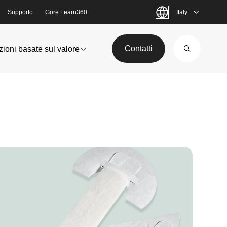
Supporto
Gore Learn360
Italy
Contatti
zioni basate sul valore
mage