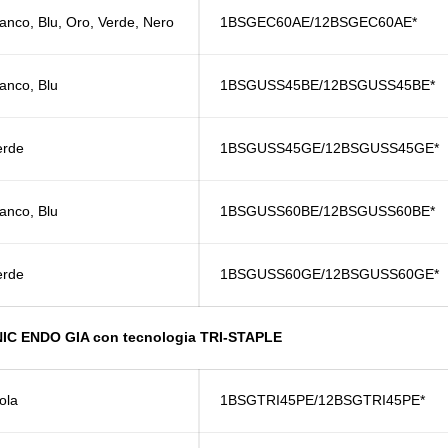
ianco, Blu, Oro, Verde, Nero
1BSGEC60AE/12BSGEC60AE*
ianco, Blu
1BSGUSS45BE/12BSGUSS45BE*
erde
1BSGUSS45GE/12BSGUSS45GE*
ianco, Blu
1BSGUSS60BE/12BSGUSS60BE*
erde
1BSGUSS60GE/12BSGUSS60GE*
ONIC ENDO GIA con tecnologia TRI‑STAPLE
iola
1BSGTRI45PE/12BSGTRI45PE*