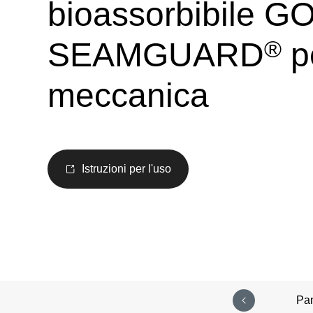
bioassorbibile G
®
SEAMGUARD
pe
meccanica
Istruzioni per l'uso
Pa