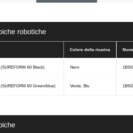
piche robotiche
Colore della ricarica
Nume
 (SUREFORM 60 Black)
Nero
1BSG
 (SUREFORM 60 Green/blue)
Verde, Blu
1BSG
piche