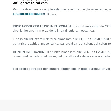
Per una descrizione completa di tutte le indicazioni, le avvertenze, le
eifu.goremedical.com
. R
XOnly
INDICAZIONI PER L'USO IN EUROPA:
il rinforzo bioassorbibile GO
che richiedono il rinforzo della linea di sutura meccanica.
®
È possibile utilizzare il rinforzo bioassorbibile GORE
SEAMGUARD
bariatrica, gastrica, mesenterica, pancreatica, del colon, del colon-ret
®
CONTROINDICAZIONI:
il rinforzo bioassorbibile GORE
SEAMGUA
come quelli a carico del cuore, dei grandi vasi e delle vene o arterie
Il prodotto potrebbe non essere disponibile in tutti i Paesi. Per veri