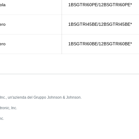
iola
1BSGTRI60PE/12BSGTRI60PE*
ero
1BSGTRI45BE/12BSGTRI45BE*
ero
1BSGTRI60BE/12BSGTRI60BE*
c., un'azienda del Gruppo Johnson & Johnson.
onic, Inc.
nc.