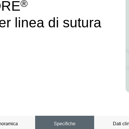
®
ORE
r linea di sutura
noramica
Specifiche
Dati clin