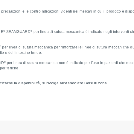
 precauzioni e le controindicazioni vigenti nei mercati in cui il prodotto è disp
®
®
RE
SEAMGUARD
per linea di sutura meccanica è indicato negli interventi ch
®
per linea di sutura meccanica per rinforzare le linee di sutura meccaniche du
to e dell'intestino tenue.
®
RD
per linea di sutura meccanica non è indicato per l'uso in pazienti che neces
 periferiche.
ficarne la disponibilità, si rivolga all'Associato Gore di zona.