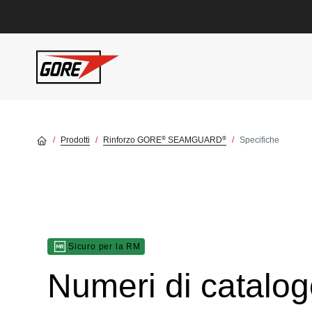
Skip to main content
®
®
Prodotti
Rinforzo GORE
SEAMGUARD
Specifiche
Sicuro per la RM
Numeri di catalog