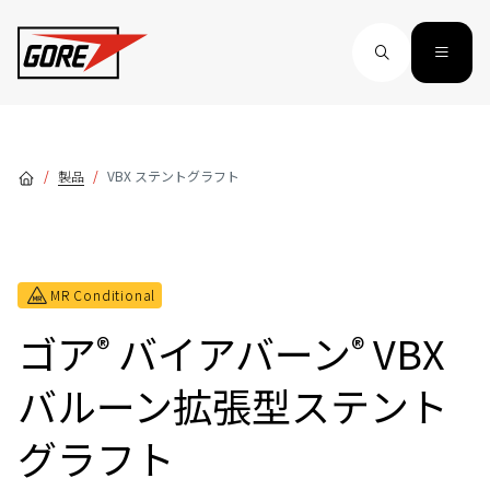
Skip to main content
製品
VBX ステントグラフト
MR Conditional
ゴア
バイアバーン
VBX
®
®
バルーン拡張型ステント
グラフト