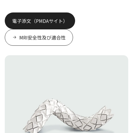
電子添文（PMDAサイト）
MRI安全性及び適合性
Image