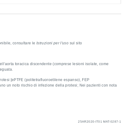
onibile, consultare le
Istruzioni per l'uso
sul sito
dell'aorta toracica discendente (comprese lesioni isolate, come
deguata.
protesi [ePTFE (politetrafluoroetilene espanso), FEP
ano un noto rischio di infezione della protesi; Nei pazienti con nota
25AR2020-IT01 MAT-0287-1