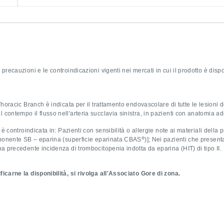
 precauzioni e le controindicazioni vigenti nei mercati in cui il prodotto è disp
horacic Branch è indicata per il trattamento endovascolare di tutte le lesioni 
 contempo il flusso nell'arteria succlavia sinistra, in pazienti con anatomia a
 controindicata in: Pazienti con sensibilità o allergie note ai materiali della 
®
componente SB – eparina (superficie eparinata CBAS
)]; Nei pazienti che present
una precedente incidenza di trombocitopenia indotta da eparina (HIT) di tipo II.
ficarne la disponibilità, si rivolga all'Associato Gore di zona.