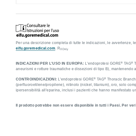
Per una descrizione completa di tutte le indicazioni, le avvertenze, le
eifu.goremedical.com
. R
XOnly
®
®
INDICAZIONI PER L'USO IN EUROPA:
L'endoprotesi GORE
TAG
T
aneurismi e rotture traumatiche e dissezioni di tipo B), mantenendo al
®
®
CONTROINDICAZIONI:
L'endoprotesi GORE
TAG
Thoracic Branch è
(perfluoroetilene/propilene), nitinolo (nickel, titanium), oro, solo 
ipersensibilità all'eparina, inclusi i pazienti che hanno manifestato 
Il prodotto potrebbe non essere disponibile in tutti i Paesi. Per veri