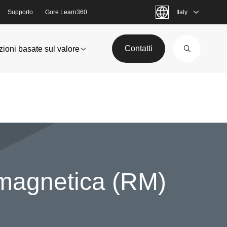
Supporto
Gore Learn360
Italy
Contatti
zioni basate sul valore
 magnetica (RM)