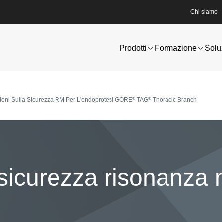
Chi siamo
Prodotti
Formazione
Solu
®
®
ioni Sulla Sicurezza RM Per L'endoprotesi GORE
TAG
Thoracic Branch
a sicurezza risonanza