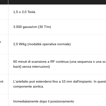
1,5 o 3,0 Tesla
3.000 gauss/cm (30 T/m)
u
2,0 W/kg (modalità operativa normale)
60 minuti di scansione a RF continua (una sequenza o una sca
back] senza interruzioni)
ent
L'artefatto può estendersi fino a 10 mm dall'impianto. In queste
componente aortica.
Immediatamente dopo il posizionamento