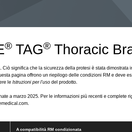
®
®
E
TAG
Thoracic Br
. Ciò significa che la sicurezza della protesi è stata dimostrat
questa pagina offrono un riepilogo delle condizioni RM e deve e
ere le
Istruzioni per l'uso
del prodotto.
ate a marzo 2025. Per le informazioni più recenti e complete rig
remedical.com.
A compatibilità RM condizionata