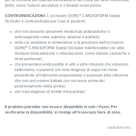
(DIA), come l'ostium secundum e il forame ovale pervio.
®
CONTROINDICAZIONI:
L'occlusore GORE
CARDIOFORM Septal
Occluder è controindicato per l'uso in pazienti:
che non possono assumere medicinali antipiastrinici o
anticoagulanti come aspirina, eparina o warfarin;
nella cui anatomia la dimensione o la posizione dell'occlusore
®
GORE
CARDIOFORM Septal Occluder interferirebbe con altre
strutture intracardiache o intravascolari, come valvole cardiache o
vene polmonari;
che presentano endocardite in atto o altre infezioni che inducono
batteriemia, o pazienti con nota diagnosi di sepsi nel mese
precedente all'intervento programmato o qualsiasi altra infezione
che non può essere trattata con successo prima del
posizionamento della protesi;
con nota diagnosi di trombi intracardiaci.
Il prodotto potrebbe non essere disponibile in tutti i Paesi. Per
verificarne la disponibilità, si rivolga all'Associato Gore di zona.
25CR2026-IT01