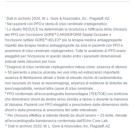
*
Dati in archivio 2024; W. L. Gore & Associates, Inc.; Flagstaff, AZ.
†
Nei pazienti con PFO e storia di ictus cerebrale criptogenetico.
‡
Lo studio REDUCE ha determinato la sicurezza e l'efficacia della chiusura
®
del PFO con l'occlusore GORE
CARDIOFORM Septal Occluder o
®
®
l'occlusore settale GORE
HELEX
più la terapia medica antiaggregante
rispetto alla terapia medica antiaggregante da sola in pazienti con PFO e
anamnesi di ictus cerebrale criptogenetico. Tutte le anatomie di PFO erano
eleggibili per l'inclusione in questo studio entro i parametri dimensionali
indicati nelle
Istruzioni per l'uso
.
II
Diagnosi di ictus cerebrale criptogenetico intesa come: assenza di stenosi
> 50 percento o placca ulcerata nei vasi intra ed extracranici importanti,
assenza di fibrillazione atriale o fonte di elevato rischio di cardioembolia,
non lacunare (in base al neuroimaging), assenza di evidenze di disturbo da
ipercoagulabilità, nessun'altra cause di ictus cerebrale.
¶
PFO confermato all'ecocardiografia transesofagea (TEE/TOE) con bollicine
che dimostrano shunt da destra verso sinistra a riposo o durante la manovra
di Valsalva. Pazienti con PFO eleggibili a prescindere dalle dimensioni dello
shunt o dalla presenza di aneurisma del setto interatriale.
**
Per chiusura effettiva si intende libertà da shunt severo > 25 bolle, rilevate
all'ecocardiografia transtoracica confermata dall'Echo Core Lab.
††
Dati in archivio 2020; W. L. Gore & Associates, Inc; Flagstaff, AZ.