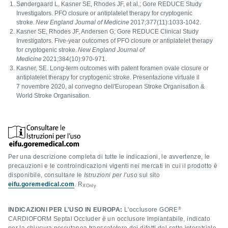
Søndergaard L, Kasner SE, Rhodes JF, et al.; Gore REDUCE Study
Investigators. PFO closure or antiplatelet therapy for cryptogenic
stroke.
New England Journal of Medicine
2017;377(11):1033-1042.
Kasner SE, Rhodes JF, Andersen G; Gore REDUCE Clinical Study
Investigators. Five-year outcomes of PFO closure or antiplatelet therapy
for cryptogenic stroke.
New England Journal of
Medicine
2021;384(10):970-971.
Kasner, SE. Long-term outcomes with patent foramen ovale closure or
antiplatelet therapy for cryptogenic stroke. Presentazione virtuale il
7 novembre 2020, al convegno dell'European Stroke Organisation &
World Stroke Organisation.
Per una descrizione completa di tutte le indicazioni, le avvertenze, le
precauzioni e le controindicazioni vigenti nei mercati in cui il prodotto è
disponibile, consultare le
Istruzioni per l'uso
sul sito
eifu.goremedical.com
. R
XOnly
®
INDICAZIONI PER L'USO IN EUROPA:
L'occlusore GORE
CARDIOFORM Septal Occluder è un occlusore impiantabile, indicato
per la chiusura percutanea transcatetere dei difetti del setto interatriale