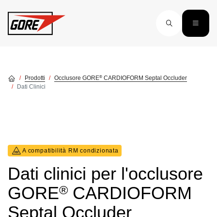
Skip to main content
®
Prodotti
Occlusore GORE
CARDIOFORM Septal Occluder
Dati Clinici
A compatibilità RM condizionata
Dati clinici per l'occlusore
®
GORE
CARDIOFORM
Septal Occluder