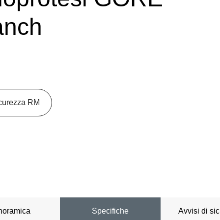
anch
sicurezza RM
noramica
Specifiche
Avvisi di si