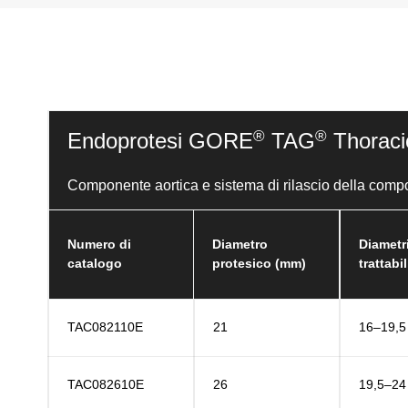
®
®
Endoprotesi GORE
TAG
Thoraci
Componente aortica e sistema di rilascio della comp
Numero di
Diametro
Diametri
catalogo
protesico (mm)
trattabi
TAC082110E
21
16–19,5
TAC082610E
26
19,5–24