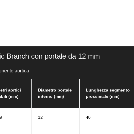
c Branch con portale da 12 mm
onente aortica
etri aortici
Diametro portale
Lunghezza segmento
abili (mm)
interno (mm)
prossimale (mm)
9
12
40