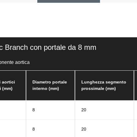
c Branch con portale da 8 mm
onente aortica
 aortici
Diametro portale
Lunghezza segmento
li (mm)
interno (mm)
prossimale (mm)
8
20
8
20