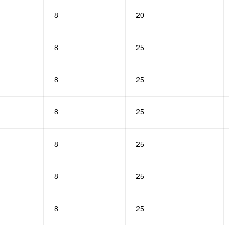
8
20
8
25
8
25
8
25
8
25
8
25
8
25