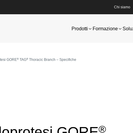
Chi siamo
Prodotti
Formazione
Solu
®
®
tesi GORE
TAG
Thoracic Branch – Specifiche
®
ndoprotesi GORE