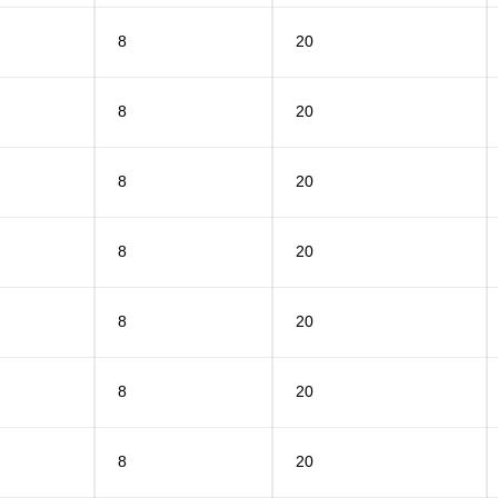
8
20
8
20
8
20
8
20
8
20
8
20
8
20