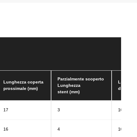
Parzialmente scoperto
Lunghezza coperta
Lunghez
Lunghezza
prossimale (mm)
disposit
stent (mm)
17
3
10
16
4
10