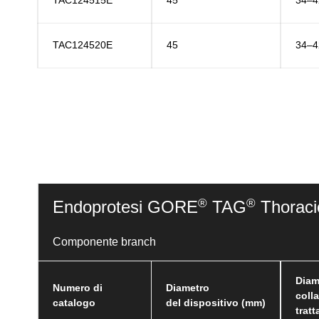
TAC124515E
45
34–4
TAC124520E
45
34–4
®
®
Endoprotesi GORE
TAG
Thoraci
Componente branch
Diam
Numero di
Diametro
coll
catalogo
del dispositivo (mm)
tratt