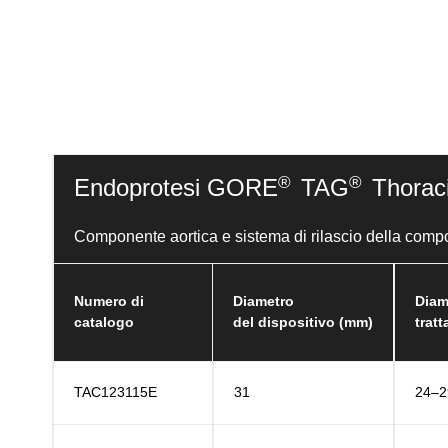
®
®
Endoprotesi GORE
TAG
Thoraci
Componente aortica e sistema di rilascio della comp
Numero di
Diametro
Diam
catalogo
del dispositivo (mm)
tratt
TAC123115E
31
24–2