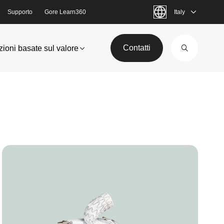
Supporto
Gore Learn360
Italy
Contatti
zioni basate sul valore
Image