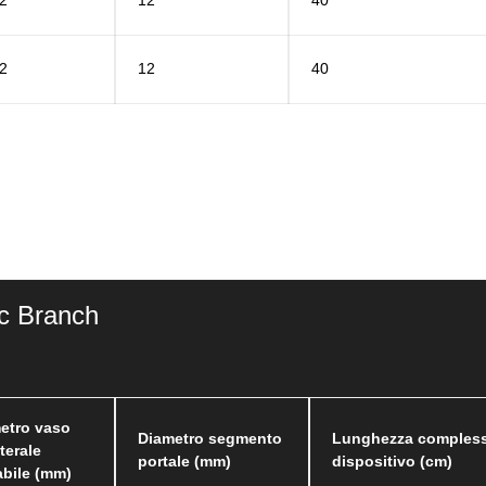
2
12
40
2
12
40
c Branch
etro vaso
Diametro segmento
Lunghezza comples
aterale
portale (mm)
dispositivo (cm)
abile (mm)