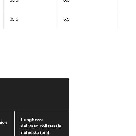
33,5
6,5
15
33,5
6,5
20
Lunghezza
siva
del vaso collaterale
richiesta (cm)