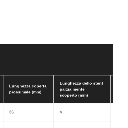
Lunghezza dello stent
Lunghezza coperta
Lungh
parzialmente
prossimale (mm)
dispo
scoperto (mm)
36
4
15