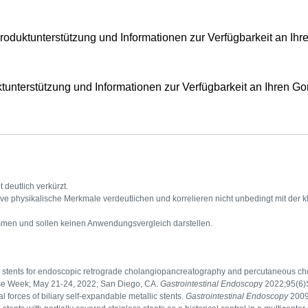
duktunterstützung und Informationen zur Verfügbarkeit an Ihr
unterstützung und Informationen zur Verfügbarkeit an Ihren Go
 deutlich verkürzt.
ve physikalische Merkmale verdeutlichen und korrelieren nicht unbedingt mit der k
nommen und sollen keinen Anwendungsvergleich darstellen.
l stents for endoscopic retrograde cholangiopancreatography and percutaneous cho
se Week; May 21-24, 2022; San Diego, CA.
Gastrointestinal Endoscop
y 2022;95(6
 forces of biliary self-expandable metallic stents.
Gastrointestinal Endoscopy
2009