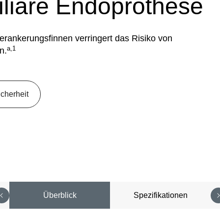
iliäre Endoprothese
Verankerungsfinnen verringert das Risiko von
a,1
n.
cherheit
Überblick
Spezifikationen