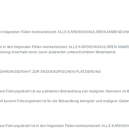
 den folgenden Fällen kontraindiziert: ALLE KARDIOVASKULÄREN ANWENDUNG
ist in den folgenden Fällen kontraindiziert: ALLE KARDIOVASKULÄREN ANW
erung innerhalb eines zuvor platzierten unbeschichteten Metallstents.
 FÜHRUNGSDRAHT ZUR ENDOSKOPISCHEN PLATZIERUNG
zem Führungsdraht ist zur palliativen Behandlung von malignen Stenosen im B
it kurzem Führungsdraht ist für die Behandlung benigner und maligner Galle
rzem Führungsdraht ist in den folgenden Fällen kontraindiziert: ALLE KA