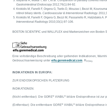
Isayama H, Mukai T, Itoi T,
et al.
Comparison of partially covered nitinol 
Gastrointestinal Endoscopy
2012;76(1):84-92.
Krokidis M, Fanelli F, Orgera G, Tsetis D, Mouzas I, Bezzi M, Kourou
nitinol biliary stents.
Cardiovascular & Interventional Radiology.
2011;
Krokidis M, Fanelli F, Orgera G, Bezzi M, Passariello R, Hatzidakis A
Interventional Radiology
2010;33(1):97-106.
BOSTON SCIENTIFIC und WALLFLEX sind Markenzeichen von Boston Sci
Eine vollständige Beschreibung aller geltenden Indikationen, Warnh
Gebrauchsanweisung
unter
eifu.goremedical.com
. R
XOnly
INDIKATIONEN IN EUROPA:
ZUR ENDOSKOPISCHEN PLATZIERUNG
INDIKATIONEN:
®
®
(Nicht entfernbar): Die GORE
VIABIL
biliäre Endoprothese ist zur
®
®
(Entfernbar): Die entfernbare GORE
VIABIL
biliäre Endoprothese i