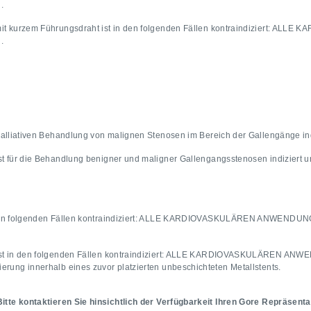
n.
mit kurzem Führungsdraht ist in den folgenden Fällen kontraindiziert: 
.
 palliativen Behandlung von malignen Stenosen im Bereich der Gallengänge in
st für die Behandlung benigner und maligner Gallengangsstenosen indiziert un
 den folgenden Fällen kontraindiziert: ALLE KARDIOVASKULÄREN ANWENDUNG
ist in den folgenden Fällen kontraindiziert: ALLE KARDIOVASKULÄREN ANW
erung innerhalb eines zuvor platzierten unbeschichteten Metallstents.
Bitte kontaktieren Sie hinsichtlich der Verfügbarkeit Ihren Gore Repräsenta