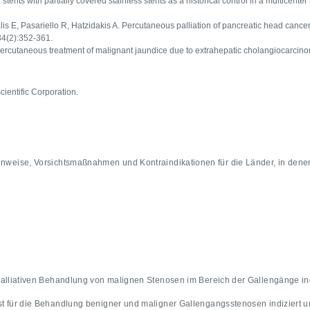
stents with partially covered stainless stents as a historical control in a multicenter
malis E, Pasariello R, Hatzidakis A. Percutaneous palliation of pancreatic head c
34(2):352-361.
. Percutaneous treatment of malignant jaundice due to extrahepatic cholangiocarcin
entific Corporation.
inweise, Vorsichtsmaßnahmen und Kontraindikationen für die Länder, in denen
 palliativen Behandlung von malignen Stenosen im Bereich der Gallengänge in
st für die Behandlung benigner und maligner Gallengangsstenosen indiziert un