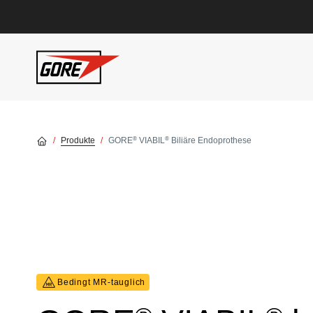
Skip to main content
®
®
Produkte
GORE
VIABIL
Biliäre Endoprothese
Bedingt MR‑tauglich