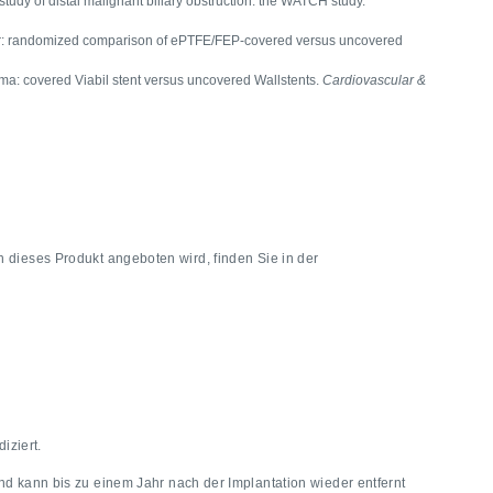
 study of distal malignant biliary obstruction: the WATCH study.
ancer: randomized comparison of ePTFE/FEP-covered versus uncovered
oma: covered Viabil stent versus uncovered Wallstents.
Cardiovascular &
 dieses Produkt angeboten wird, finden Sie in der
diziert.
d kann bis zu einem Jahr nach der Implantation wieder entfernt