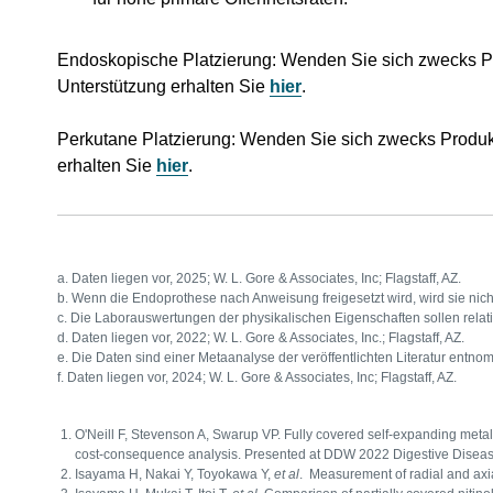
Endoskopische Platzierung: Wenden Sie sich zwecks Pro
Unterstützung erhalten Sie
hier
.
Perkutane Platzierung: Wenden Sie sich zwecks Produkt
erhalten Sie
hier
.
a. Daten liegen vor, 2025; W. L. Gore & Associates, Inc; Flagstaff, AZ.
b. Wenn die Endoprothese nach Anweisung freigesetzt wird, wird sie nicht
c. Die Laborauswertungen der physikalischen Eigenschaften sollen relati
d. Daten liegen vor, 2022; W. L. Gore & Associates, Inc.; Flagstaff, AZ.
e. Die Daten sind einer Metaanalyse der veröffentlichten Literatur ent
f. Daten liegen vor, 2024; W. L. Gore & Associates, Inc; Flagstaff, AZ.
O'Neill F, Stevenson A, Swarup VP. Fully covered self-expanding meta
cost-consequence analysis. Presented at DDW 2022 Digestive Disea
Isayama H, Nakai Y, Toyokawa Y,
et al
. Measurement of radial and axial