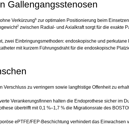
on Gallengangsstenosen
b
n ohne Verkürzung
zur optimalen Positionierung beim Einsetze
2
hgewicht
zwischen Radial- und Axialkraft sorgt für die exakte P
ent, zwei Einbringungsmethoden: endoskopische und perkutane
atheter mit kurzem Führungsdraht für die endoskopische Platzie
ünschen
n Verschluss zu verringern sowie langfristige Offenheit zu erhal
erte Verankerungsfinnen halten die Endoprothese sicher im Duc
othese übertrifft mit 0,1 %–1,7 % die Migrationsrate des BO
ht poröse ePTFE/FEP-Beschichtung verhindert das Einwachsen v