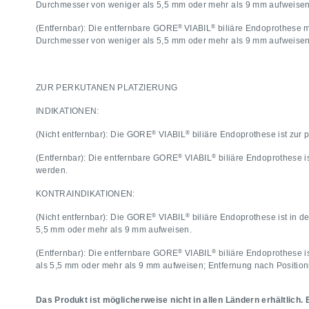
Durchmesser von weniger als 5,5 mm oder mehr als 9 mm aufweise
®
®
(Entfernbar): Die entfernbare GORE
VIABIL
biliäre Endoprothese 
Durchmesser von weniger als 5,5 mm oder mehr als 9 mm aufweisen
ZUR PERKUTANEN PLATZIERUNG
INDIKATIONEN:
®
®
(Nicht entfernbar): Die GORE
VIABIL
biliäre Endoprothese ist zur
®
®
(Entfernbar): Die entfernbare GORE
VIABIL
biliäre Endoprothese i
werden.
KONTRAINDIKATIONEN:
®
®
(Nicht entfernbar): Die GORE
VIABIL
biliäre Endoprothese ist in
5,5 mm oder mehr als 9 mm aufweisen.
®
®
(Entfernbar): Die entfernbare GORE
VIABIL
biliäre Endoprothese 
als 5,5 mm oder mehr als 9 mm aufweisen; Entfernung nach Positioni
Das Produkt ist möglicherweise nicht in allen Ländern erhältlich. 