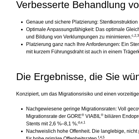
Verbesserte Behandlung v
Genaue und sichere Platzierung: Stentkonstruktio
Optimale Anpassungsfähigkeit: Das optimale Gleic
c,2,3
und Bildung von Verklumpungen zu minimieren.
Platzierung ganz nach Ihre Anforderungen: Ein St
mit kurzem Führungsdraht ist auch in einem Trägerk
Die Ergebnisse, die Sie w
Konzipiert, um das Migrationsrisiko und einen vorzeitige
Nachgewiesene geringe Migrationsraten: Voll gecov
®
®
Migrationsrate der GORE
VIABIL
biliären Endopr
d,e,1
Stents mit 2,6 %–8,1 %.
Nachweislich hohe Offenheit. Die langlebige, nic
f,4,5
für hohe primäre Offenheitsraten.