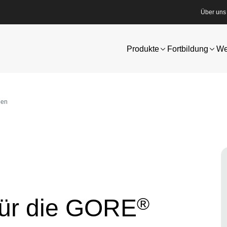
Über uns
Produkte
Fortbildung
We
nen
I
®
für die GORE