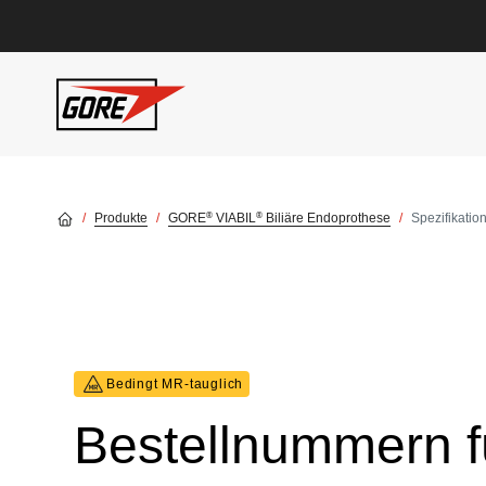
Skip to main content
®
®
Produkte
GORE
VIABIL
Biliäre Endoprothese
Spezifikatio
Bedingt MR‑tauglich
Bestellnummern 