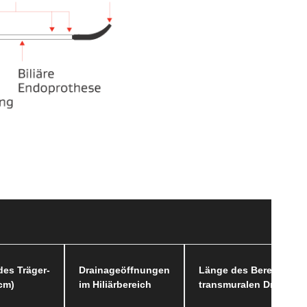
des Träger-
Drainageöffnungen
Länge des Bereichs mi
(cm)
im Hiliärbereich
transmuralen Drainage