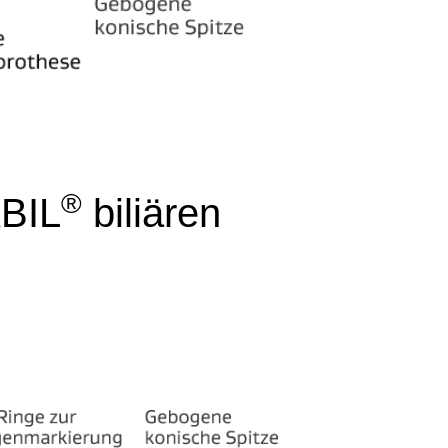
®
BIL
biliären