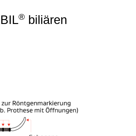
®
BIL
biliären