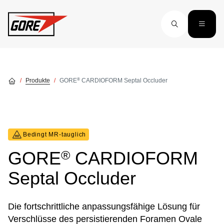
Skip to main content
®
Produkte
GORE
CARDIOFORM Septal Occluder
Bedingt MR‑tauglich
®
GORE
CARDIOFORM
Septal Occluder
Die fortschrittliche anpassungsfähige Lösung für
Verschlüsse des persistierenden Foramen Ovale