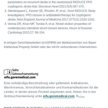
parameters on recurrent stroke in the randomized REDUCE PFO
cryptogenic stroke trial.
Structural Heart
2021;5(4):367-375.
Søndergaard L, Kasner SE, Rhodes JF, et al.; Gore REDUCE Study
Investigators. PFO closure or antiplatelet therapy for cryptogenic
stroke. N
ew England Journal of Medicine
2017;377(11):1033-1042.
Verma DR, Khan MF, Tandar A, et al. Nickel elution properties of
contemporary interatrial shunt closure devices.
Hours of Invasive
Cardiology
2015;27: 99-104.
In einigen Gerichtsbarkeiten ist ASPIRIN ein Markenzeichen von Bayer
Intellectual Property GmbH oder der mit ihr verbundenen Unternehmen.
Eine vollständige Beschreibung aller geltenden Indikationen,
Warnhinweise, Vorsichtsmaßnahmen und Kontraindikationen für die
Länder, in denen dieses Produkt angeboten wird, finden Sie in der
Gebrauchsanweisung
unter
eifu.goremedical.com
. R
XOnly
®