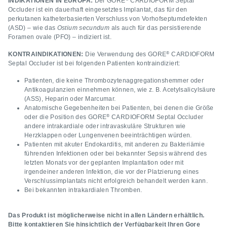
INDIKATIONEN IN EUROPA:
Der GORE
CARDIOFORM Septal
Occluder ist ein dauerhaft eingesetztes Implantat, das für den
perkutanen katheterbasierten Verschluss von Vorhofseptumdefekten
(ASD) – wie das
Ostium secundum
als auch für das persistierende
Foramen ovale (PFO) – indiziert ist.
®
KONTRAINDIKATIONEN:
Die Verwendung des GORE
CARDIOFORM
Septal Occluder ist bei folgenden Patienten kontraindiziert:
Patienten, die keine Thrombozytenaggregationshemmer oder
Antikoagulanzien einnehmen können, wie z. B. Acetylsalicylsäure
(ASS), Heparin oder Marcumar.
Anatomische Gegebenheiten bei Patienten, bei denen die Größe
®
oder die Position des GORE
CARDIOFORM Septal Occluder
andere intrakardiale oder intravaskuläre Strukturen wie
Herzklappen oder Lungenvenen beeinträchtigen würden.
Patienten mit akuter Endokarditis, mit anderen zu Bakteriämie
führenden Infektionen oder bei bekannter Sepsis während des
letzten Monats vor der geplanten Implantation oder mit
irgendeiner anderen Infektion, die vor der Platzierung eines
Verschlussimplantats nicht erfolgreich behandelt werden kann.
Bei bekannten intrakardialen Thromben.
Das Produkt ist möglicherweise nicht in allen Ländern erhältlich.
Bitte kontaktieren Sie hinsichtlich der Verfügbarkeit Ihren Gore