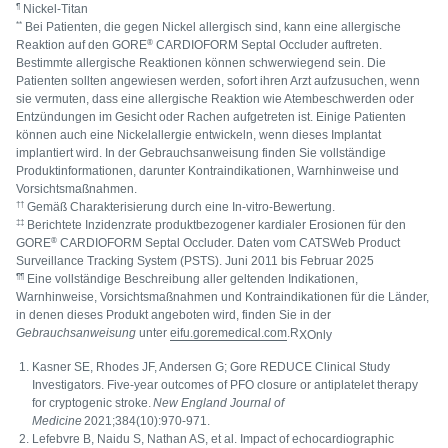
¶
Nickel-Titan
**
Bei Patienten, die gegen Nickel allergisch sind, kann eine allergische
®
Reaktion auf den GORE
CARDIOFORM Septal Occluder auftreten.
Bestimmte allergische Reaktionen können schwerwiegend sein. Die
Patienten sollten angewiesen werden, sofort ihren Arzt aufzusuchen, wenn
sie vermuten, dass eine allergische Reaktion wie Atembeschwerden oder
Entzündungen im Gesicht oder Rachen aufgetreten ist. Einige Patienten
können auch eine Nickelallergie entwickeln, wenn dieses Implantat
implantiert wird. In der Gebrauchsanweisung finden Sie vollständige
Produktinformationen, darunter Kontraindikationen, Warnhinweise und
Vorsichtsmaßnahmen.
††
Gemäß Charakterisierung durch eine In-vitro-Bewertung.
‡‡
Berichtete Inzidenzrate produktbezogener kardialer Erosionen für den
®
GORE
CARDIOFORM Septal Occluder. Daten vom CATSWeb Product
Surveillance Tracking System (PSTS). Juni 2011 bis Februar 2025
¶¶
Eine vollständige Beschreibung aller geltenden Indikationen,
Warnhinweise, Vorsichtsmaßnahmen und Kontraindikationen für die Länder,
in denen dieses Produkt angeboten wird, finden Sie in der
Gebrauchsanweisung
unter
eifu.goremedical.com
.R
XOnly
Kasner SE, Rhodes JF, Andersen G; Gore REDUCE Clinical Study
Investigators. Five-year outcomes of PFO closure or antiplatelet therapy
for cryptogenic stroke.
New England Journal of
Medicine
2021;384(10):970-971.
Lefebvre B, Naidu S, Nathan AS, et al. Impact of echocardiographic