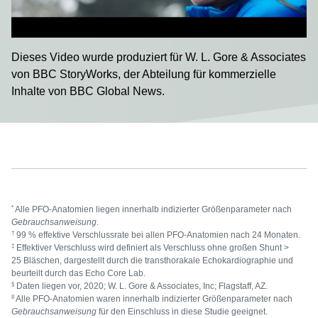
abspielen
Dieses Video wurde produziert für W. L. Gore & Associates
von BBC StoryWorks, der Abteilung für kommerzielle
Inhalte von BBC Global News.
*
Alle PFO-Anatomien liegen innerhalb indizierter Größenparameter nach
Gebrauchsanweisung
.
†
99 % effektive Verschlussrate bei allen PFO-Anatomien nach 24 Monaten.
‡
Effektiver Verschluss wird definiert als Verschluss ohne großen Shunt >
25 Bläschen, dargestellt durch die transthorakale Echokardiographie und
beurteilt durch das Echo Core Lab.
§
Daten liegen vor, 2020; W. L. Gore & Associates, Inc; Flagstaff, AZ.
II
Alle PFO-Anatomien waren innerhalb indizierter Größenparameter nach
Gebrauchsanweisung
für den Einschluss in diese Studie geeignet.