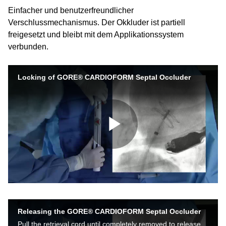
Einfacher und benutzerfreundlicher
Verschlussmechanismus. Der Okkluder ist partiell
freigesetzt und bleibt mit dem Applikationssystem
verbunden.
Locking of GORE® CARDIOFORM Septal Occluder
Video
abspielen
Releasing the GORE® CARDIOFORM Septal Occluder
Pull the retrieval cord until completely removed to release the device from the delivery system. Learn More https://www.goremedical.com/products/cardioform/septal-occluder IFU https://eifu.goremedical.com/index.aspx?docid=225