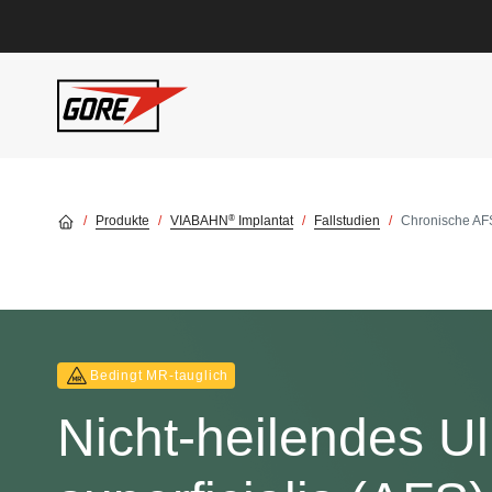
Skip to main content
®
Produkte
VIABAHN
Implantat
Fallstudien
Chronische AFS
Bedingt MR‑tauglich
Nicht-heilendes Ul