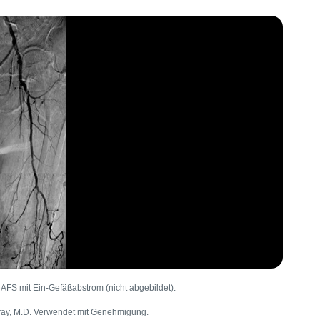
 AFS mit Ein-Gefäßabstrom (nicht abgebildet).
ray, M.D. Verwendet mit Genehmigung.