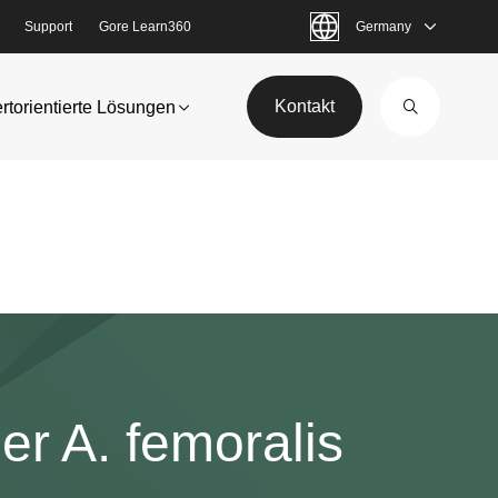
Support
Gore Learn360
Germany
Kontakt
rtorientierte Lösungen
er A. femoralis