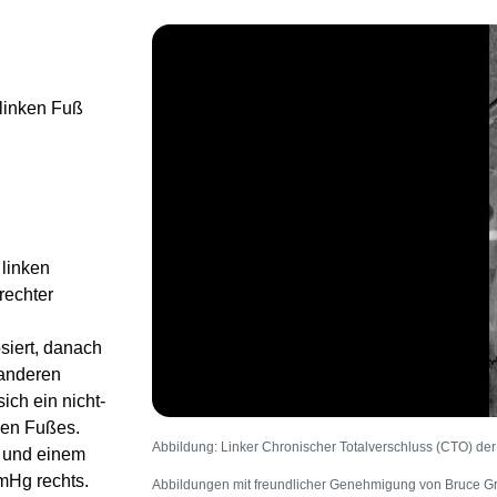
Image
 linken Fuß
linken
rechter
iert, danach
 anderen
ich ein nicht-
ken Fußes.
Abbildung: Linker Chronischer Totalverschluss (CTO) der
g und einem
mHg rechts.
Abbildungen mit freundlicher Genehmigung von Bruce G