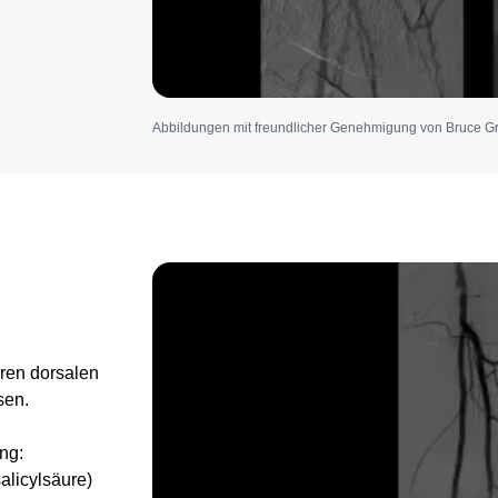
Abbildungen mit freundlicher Genehmigung von Bruce G
Image
ren dorsalen
sen.
ng:
licylsäure)