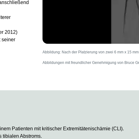
 anschließend
terer
er 2012)
 seiner
Abbildung: Nach der Platzierung von zwei 6 mm x 15 
Abbildungen mit freundlicher Genehmigung von Bruce G
em Patienten mit kritischer Extremitätenischämie (CLI).
s tibialen Abstroms.