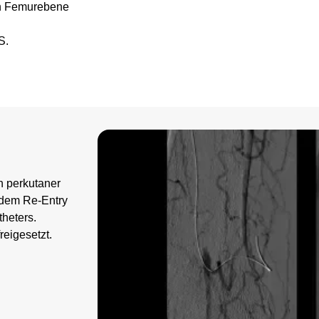
en Femurebene
FS.
Image
n perkutaner
ndem Re-Entry
heters.
reigesetzt.