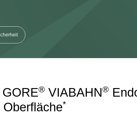
cherheit
®
®
er GORE
VIABAHN
Endo
*
 Oberfläche