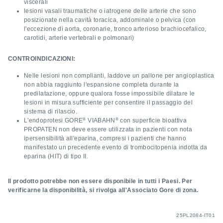
viscerali
lesioni vasali traumatiche o iatrogene delle arterie che sono
posizionate nella cavità toracica, addominale o pelvica (con
l'eccezione di aorta, coronarie, tronco arterioso brachiocefalico,
carotidi, arterie vertebrali e polmonari)
CONTROINDICAZIONI:
Nelle lesioni non complianti, laddove un pallone per angioplastica
non abbia raggiunto l'espansione completa durante la
predilatazione, oppure qualora fosse impossibile dilatare le
lesioni in misura sufficiente per consentire il passaggio del
sistema di rilascio.
®
®
L'endoprotesi GORE
VIABAHN
con superficie bioattiva
PROPATEN non deve essere utilizzata in pazienti con nota
ipersensibilità all'eparina, compresi i pazienti che hanno
manifestato un precedente evento di trombocitopenia indotta da
eparina (HIT) di tipo II.
Il prodotto potrebbe non essere disponibile in tutti i Paesi. Per
verificarne la disponibilità, si rivolga all'Associato Gore di zona.
25PL2084-IT01