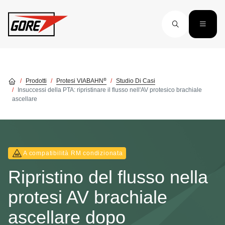
Skip to main content
®
Prodotti
Protesi VIABAHN
Studio Di Casi
Insuccessi della PTA: ripristinare il flusso nell'AV protesico brachiale
ascellare
A compatibilità RM condizionata
Ripristino del flusso nella
protesi AV brachiale
ascellare dopo