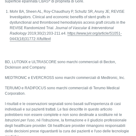
®
superficie eparinata CBAS
di proprietà di Gore.
Mohr BA, Sheen AL, Roy-Chaudhury P, Schultz SR, Aruny JE; REVISE
Investigators. Clinical and economic benefits of stent grafts in
dysfunctional and thrombosed hemodialysis access graft circuits in the
REVISE Randomized Trial.
Journal of Vascular & Interventional
Radiology
2019;30(2):203-211.e4.
https://www.jvir.org/article/S1051-
0443(18)31772-X/fulltext
BD, LUTONIX e ULTRASCORE sono marchi commerciali di Becton,
Dickinson and Company.
MEDTRONIC e EVERCROSS sono marchi commerciali di Medtronic, Inc.
TERUMO e RADIFOCUS sono marchi commerciali di Terumo Medical
Corporation.
I risultati e le osservazioni segnalati sono basati sull'esperienza di casi
individuali e sui pazienti trattati. Le fasi descritte in questo articolo
potrebbero non essere complete e non sono destinate a sostituire né le
Istruzioni per l'uso
, né l'istruzione, la formazione e il giudizio professionale
degli healthcare provider. Gli healthcare provider rimangono responsabili
delle decisioni prese riguardanti la cura dei pazienti e l'uso delle tecnologie