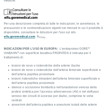
mediche.
Per una descrizione completa di tutte le indicazioni, le avvertenze, le
precauzioni e le controindicazioni vigenti nei mercati in cui il prodotto è
disponibile, consultare le
Istruzioni per l'uso
sul sito
eifu.goremedical.com
. R
XOnly
®
INDICAZIONI PER L'USO IN EUROPA:
L'endoprotesi GORE
®
VIABAHN
con superficie bioattiva PROPATEN è indicata per il
trattamento di:
lesioni de novo o ristenotiche delle arterie iliache
lesioni de novo o ristenotiche dell'arteria femorale superficiale e
dell'arteria poplitea prossimale
lesioni ristenotiche intrastent dell'arteria femorale superficiale e
dell'arteria poplitea prossimale
stenosi o occlusione trombotica nell'anastomosi venosa della
protesi sintetica per l'accesso arterovenoso (AV) e nel deflusso
venoso dei circuiti di accesso per dialisi, comprese le vene
centrali
aneurismi dell'arteria poplitea e aneurismi isolati delle arterie