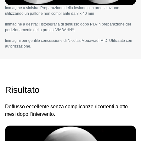
Immagine a sinistra: Preparazione della lesione con predilatazione
utilizzando un pallone non compliante da 8 x 40 mm
Immagine a destra: Fistolografia di deflusso dopo PTA in preparazione del
®
posizionamento della protesi VIABAHN
.
Immagini per gentile concessione di Nicolas Mouawad, M.D. Utilizzate con
autorizzazione.
Risultato
Deflusso eccellente senza complicanze ricorrenti a otto
mesi dopo l'intervento.
Image