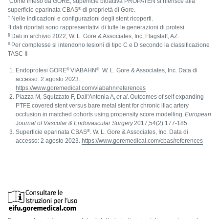
Come inteso da GORE, superficie bioattiva PROPATEN si riferisce alla
®
superficie eparinata CBAS
di proprietà di Gore.
†
Nelle indicazioni e configurazioni degli stent ricoperti.
‡
I dati riportati sono rappresentativi di tutte le generazioni di protesi
§
Dati in archivio 2022; W. L. Gore & Associates, Inc; Flagstaff, AZ.
II
Per complesse si intendono lesioni di tipo C e D secondo la classificazione
TASC II
®
®
Endoprotesi GORE
VIABAHN
. W. L. Gore & Associates, Inc. Data di
accesso: 2 agosto 2023.
https://www.goremedical.com/viabahn/references
Piazza M, Squizzato F, Dall'Antonia A,
et al
. Outcomes of self expanding
PTFE covered stent versus bare metal stent for chronic iliac artery
occlusion in matched cohorts using propensity score modelling.
European
J
ournal of Vascular & Endovascular Surgery
2017;54(2):177-185.
®
Superficie eparinata CBAS
. W. L. Gore & Associates, Inc. Data di
accesso: 2 agosto 2023.
https://www.goremedical.com/cbas/references