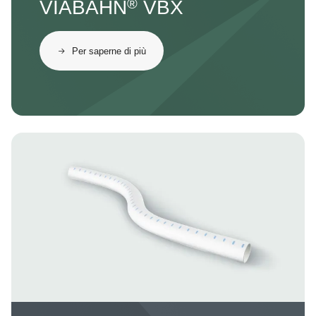
®
VIABAHN
VBX
Per saperne di più
Image