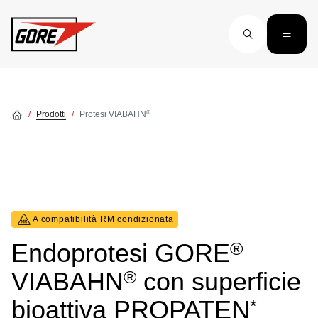
Skip to main content
®
Prodotti
Protesi VIABAHN
A compatibilità RM condizionata
®
Endoprotesi GORE
®
VIABAHN
con superficie
*
bioattiva PROPATEN