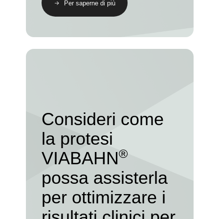
Per saperne di più
Consideri come
la protesi
®
VIABAHN
possa assisterla
per ottimizzare i
risultati clinici per