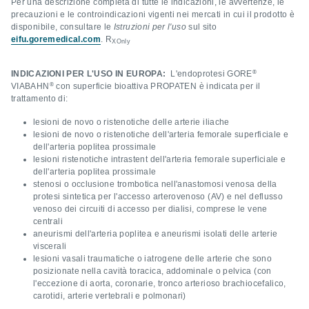
Per una descrizione completa di tutte le indicazioni, le avvertenze, le
precauzioni e le controindicazioni vigenti nei mercati in cui il prodotto è
disponibile, consultare le
Istruzioni per l'uso
sul sito
eifu.goremedical.com
. R
XOnly
®
INDICAZIONI PER L'USO IN EUROPA:
L'endoprotesi GORE
®
VIABAHN
con superficie bioattiva PROPATEN è indicata per il
trattamento di:
lesioni de novo o ristenotiche delle arterie iliache
lesioni de novo o ristenotiche dell'arteria femorale superficiale e
dell'arteria poplitea prossimale
lesioni ristenotiche intrastent dell'arteria femorale superficiale e
dell'arteria poplitea prossimale
stenosi o occlusione trombotica nell'anastomosi venosa della
protesi sintetica per l'accesso arterovenoso (AV) e nel deflusso
venoso dei circuiti di accesso per dialisi, comprese le vene
centrali
aneurismi dell'arteria poplitea e aneurismi isolati delle arterie
viscerali
lesioni vasali traumatiche o iatrogene delle arterie che sono
posizionate nella cavità toracica, addominale o pelvica (con
l'eccezione di aorta, coronarie, tronco arterioso brachiocefalico,
carotidi, arterie vertebrali e polmonari)